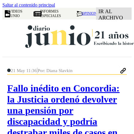
Saltar al contenido principal
IR AL
VIDEOS
INFORMES
OPINION
JUNIO
ESPECIALES
ARCHIVO
21 May 11:36
Por: Diana Slavkin
Fallo inédito en Concordia:
la Justicia ordenó devolver
una pensión por
discapacidad y podría
destrabar miles de casos en