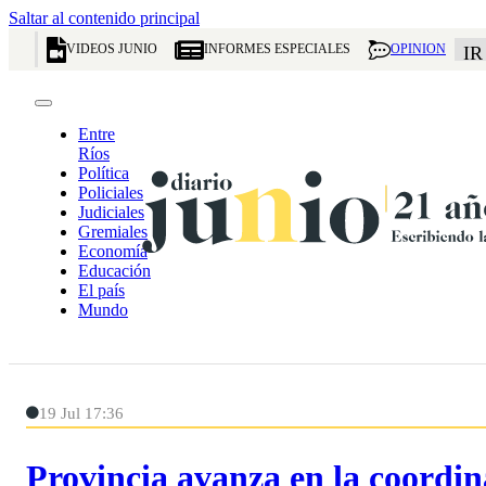
Saltar al contenido principal
VIDEOS JUNIO
INFORMES ESPECIALES
OPINION
IR
Entre
Ríos
Política
Policiales
Judiciales
Gremiales
Economía
Educación
El país
Mundo
19 Jul 17:36
Provincia avanza en la coordi