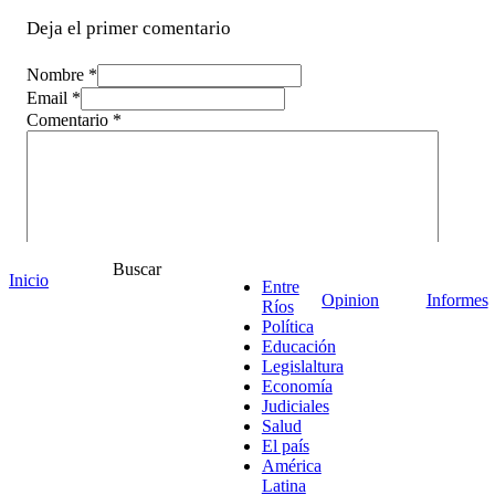
Deja el primer comentario
Nombre *
Email *
Comentario
*
Buscar
Inicio
Entre
Opinion
Informes
Ríos
Política
Educación
Legislaltura
Economía
Judiciales
¡Ponete en contacto!
Salud
El país
América
Latina