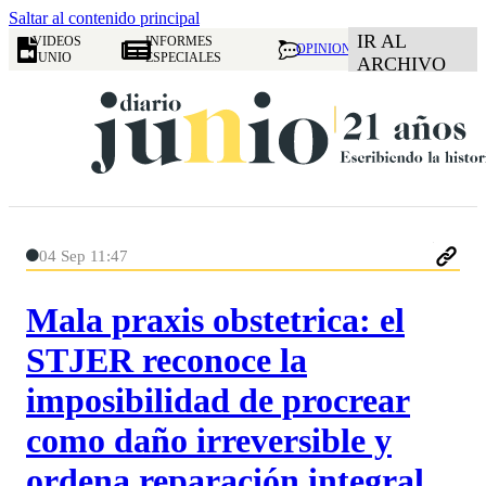
Saltar al contenido principal
IR AL
VIDEOS
INFORMES
OPINION
JUNIO
ESPECIALES
ARCHIVO
04 Sep 11:47
Mala praxis obstetrica: el
STJER reconoce la
imposibilidad de procrear
como daño irreversible y
ordena reparación integral