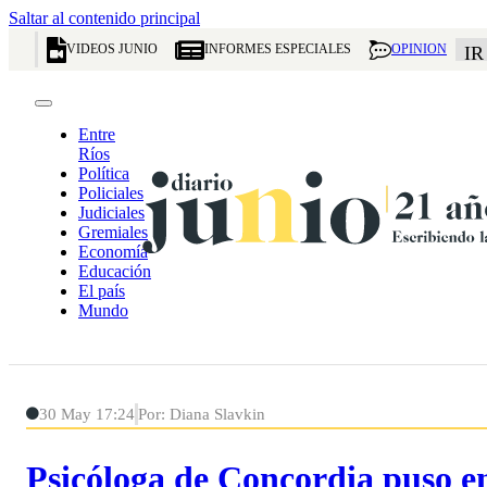
Saltar al contenido principal
VIDEOS JUNIO
INFORMES ESPECIALES
OPINION
IR
Entre
Ríos
Política
Policiales
Judiciales
Gremiales
Economía
Educación
El país
Mundo
30 May 17:24
Por: Diana Slavkin
Psicóloga de Concordia puso en