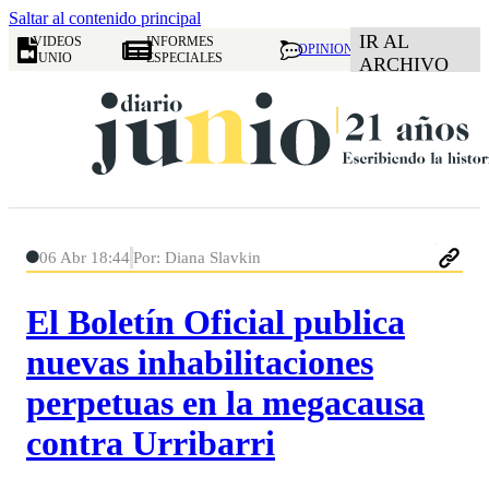
Saltar al contenido principal
IR AL
VIDEOS
INFORMES
OPINION
JUNIO
ESPECIALES
ARCHIVO
06 Abr 18:44
Por: Diana Slavkin
El Boletín Oficial publica
nuevas inhabilitaciones
perpetuas en la megacausa
contra Urribarri