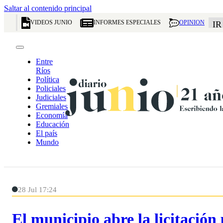
Saltar al contenido principal
VIDEOS JUNIO
INFORMES ESPECIALES
OPINION
IR
Entre
Ríos
Política
Policiales
Judiciales
Gremiales
Economía
Educación
El país
Mundo
28 Jul 17:24
El municipio abre la licitación