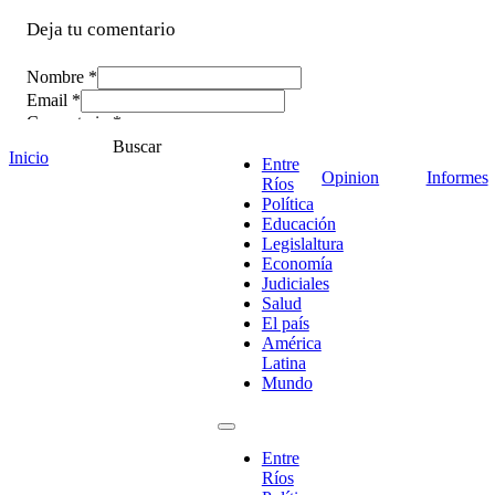
Deja tu comentario
Nombre *
Email *
Comentario
*
Buscar
Inicio
Entre
Opinion
Informes
Ríos
Política
Educación
Legislaltura
Economía
Judiciales
Salud
El país
América
Latina
Mundo
¡Ponete en contacto!
Entre
Ríos