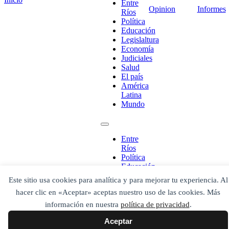
Entre
Opinion
Informes
Ríos
Política
Educación
Legislaltura
Economía
Judiciales
Salud
El país
América
Latina
¡Ponete en contacto!
Mundo
Entre
Ríos
Escribe aquí abajo lo que desees buscar
Política
luego presiona el botón "buscar"
Educación
Buscar
Buscar
Legislaltura
Este sitio usa cookies para analítica y para mejorar tu experiencia. Al
O bien prueba
Economía
Buscar en el archivo
hacer clic en «Aceptar» aceptas nuestro uso de las cookies. Más
Judiciales
Salud
información en nuestra
política de privacidad
.
El país
Aceptar
América