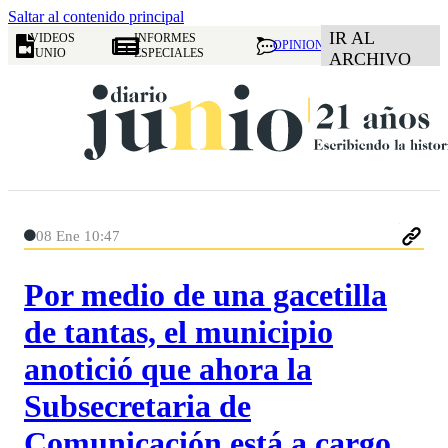
Saltar al contenido principal
IR AL
VIDEOS
INFORMES
OPINION
JUNIO
ESPECIALES
ARCHIVO
08 Ene 10:47
Por medio de una gacetilla
de tantas, el municipio
anotició que ahora la
Subsecretaria de
Comunicación está a cargo