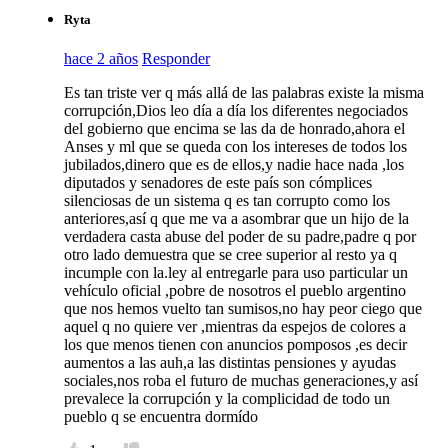
Ryta
hace 2 años
Responder
Es tan triste ver q más allá de las palabras existe la misma
corrupción,Dios leo día a día los diferentes negociados
del gobierno que encima se las da de honrado,ahora el
Anses y ml que se queda con los intereses de todos los
jubilados,dinero que es de ellos,y nadie hace nada ,los
diputados y senadores de este país son cómplices
silenciosas de un sistema q es tan corrupto como los
anteriores,así q que me va a asombrar que un hijo de la
verdadera casta abuse del poder de su padre,padre q por
otro lado demuestra que se cree superior al resto ya q
incumple con la.ley al entregarle para uso particular un
vehículo oficial ,pobre de nosotros el pueblo argentino
que nos hemos vuelto tan sumisos,no hay peor ciego que
aquel q no quiere ver ,mientras da espejos de colores a
los que menos tienen con anuncios pomposos ,es decir
aumentos a las auh,a las distintas pensiones y ayudas
sociales,nos roba el futuro de muchas generaciones,y así
prevalece la corrupción y la complicidad de todo un
pueblo q se encuentra dormído