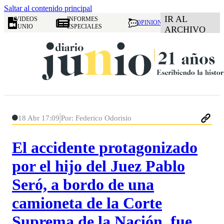
Saltar al contenido principal
IR AL
VIDEOS
INFORMES
OPINION
JUNIO
ESPECIALES
ARCHIVO
18 Abr 17:09
Por: Federico Odorisio
El accidente protagonizado
por el hijo del Juez Pablo
Seró, a bordo de una
camioneta de la Corte
Suprema de la Nación, fue