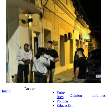
Buscar
Inicio
Entre
Opinion
Informes
Ríos
Política
Educación