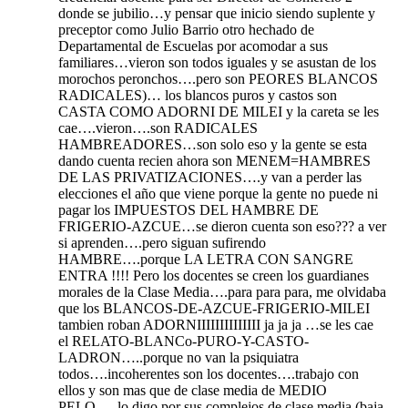
donde se jubilio…y pensar que inicio siendo suplente y
preceptor como Julio Barrio otro hechado de
Departamental de Escuelas por acomodar a sus
familiares…vieron son todos iguales y se asustan de los
morochos peronchos….pero son PEORES BLANCOS
RADICALES)… los blancos puros y castos son
CASTA COMO ADORNI DE MILEI y la careta se les
cae….vieron….son RADICALES
HAMBREADORES…son solo eso y la gente se esta
dando cuenta recien ahora son MENEM=HAMBRES
DE LAS PRIVATIZACIONES….y van a perder las
elecciones el año que viene porque la gente no puede ni
pagar los IMPUESTOS DEL HAMBRE DE
FRIGERIO-AZCUE…se dieron cuenta son eso??? a ver
si aprenden….pero siguan sufirendo
HAMBRE….porque LA LETRA CON SANGRE
ENTRA !!!! Pero los docentes se creen los guardianes
morales de la Clase Media….para para para, me olvidaba
que los BLANCOS-DE-AZCUE-FRIGERIO-MILEI
tambien roban ADORNIIIIIIIIIIIIII ja ja ja …se les cae
el RELATO-BLANCo-PURO-Y-CASTO-
LADRON…..porque no van la psiquiatra
todos….incoherentes son los docentes….trabajo con
ellos y son mas que de clase media de MEDIO
PELO…..lo digo por sus complejos de clase media (baja