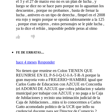
el 3 y el 27 de marzo eso no es un plan de lucha , y
luego se dice no se hace paro porque no lo aguantan los
descuentos , porque no probamos , basta de frenar la
lucha , antivero es un tipo de derecha , fimpel en el 2008
era rojo y negro porque se oponía rabiosamente a la 125
, porque eran sojeros , estos personajes se le pide lucha ,
ya lo dice el refrán , imposible pedirle peras al olmo
FE DE ERRATAS....
hace 4 meses
Responder
No tienen que reunirse en Colon TIENEN QUE
REUNIRSE EN EL P-S-I-Q-U-I-A-T-R-A porque la
gran mayoria voto a FRIGERIO=HAMBRE igual que
Carlos Gatto de Educacion con AZCUE en Concordia
(el ADORNI DE AZCUE que cobra jubilacion y salario
municipal por trabajar con AZCUE y no paga a la Caja
de Jubilaciones y recinio una intimación judicial de la
Caja de Jubilaciones…mira si lo conocermos a Carlos
Gatto acomodado politico de la UCR que inflo su
credencial docente para ser Director de Comercio 2