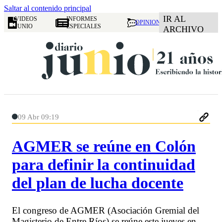
Saltar al contenido principal
IR AL
VIDEOS
INFORMES
OPINION
JUNIO
ESPECIALES
ARCHIVO
09 Abr 09:19
AGMER se reúne en Colón
para definir la continuidad
del plan de lucha docente
El congreso de AGMER (Asociación Gremial del
Magisterio de Entre Ríos) se reúne este jueves en