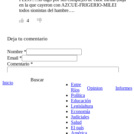
en la que cayeron con AZCUE-FRIGERIO-MILEI
todos sionistas del hambre….
4
Deja tu comentario
Nombre *
Email *
Comentario
*
Buscar
Inicio
Entre
Opinion
Informes
Ríos
Política
Educación
Legislaltura
Economía
Judiciales
Salud
El país
América