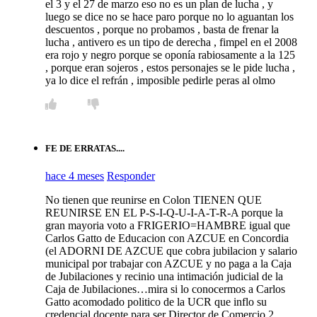
el 3 y el 27 de marzo eso no es un plan de lucha , y
luego se dice no se hace paro porque no lo aguantan los
descuentos , porque no probamos , basta de frenar la
lucha , antivero es un tipo de derecha , fimpel en el 2008
era rojo y negro porque se oponía rabiosamente a la 125
, porque eran sojeros , estos personajes se le pide lucha ,
ya lo dice el refrán , imposible pedirle peras al olmo
FE DE ERRATAS....
hace 4 meses
Responder
No tienen que reunirse en Colon TIENEN QUE
REUNIRSE EN EL P-S-I-Q-U-I-A-T-R-A porque la
gran mayoria voto a FRIGERIO=HAMBRE igual que
Carlos Gatto de Educacion con AZCUE en Concordia
(el ADORNI DE AZCUE que cobra jubilacion y salario
municipal por trabajar con AZCUE y no paga a la Caja
de Jubilaciones y recinio una intimación judicial de la
Caja de Jubilaciones…mira si lo conocermos a Carlos
Gatto acomodado politico de la UCR que inflo su
credencial docente para ser Director de Comercio 2