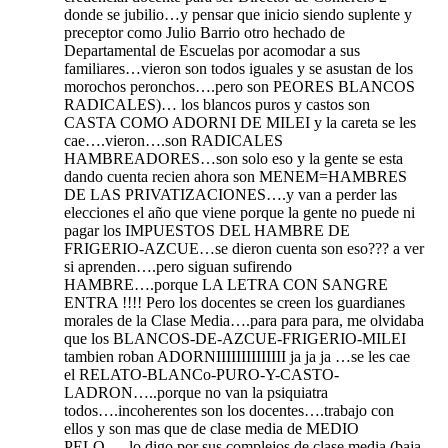
donde se jubilio…y pensar que inicio siendo suplente y
preceptor como Julio Barrio otro hechado de
Departamental de Escuelas por acomodar a sus
familiares…vieron son todos iguales y se asustan de los
morochos peronchos….pero son PEORES BLANCOS
RADICALES)… los blancos puros y castos son
CASTA COMO ADORNI DE MILEI y la careta se les
cae….vieron….son RADICALES
HAMBREADORES…son solo eso y la gente se esta
dando cuenta recien ahora son MENEM=HAMBRES
DE LAS PRIVATIZACIONES….y van a perder las
elecciones el año que viene porque la gente no puede ni
pagar los IMPUESTOS DEL HAMBRE DE
FRIGERIO-AZCUE…se dieron cuenta son eso??? a ver
si aprenden….pero siguan sufirendo
HAMBRE….porque LA LETRA CON SANGRE
ENTRA !!!! Pero los docentes se creen los guardianes
morales de la Clase Media….para para para, me olvidaba
que los BLANCOS-DE-AZCUE-FRIGERIO-MILEI
tambien roban ADORNIIIIIIIIIIIIII ja ja ja …se les cae
el RELATO-BLANCo-PURO-Y-CASTO-
LADRON…..porque no van la psiquiatra
todos….incoherentes son los docentes….trabajo con
ellos y son mas que de clase media de MEDIO
PELO…..lo digo por sus complejos de clase media (baja