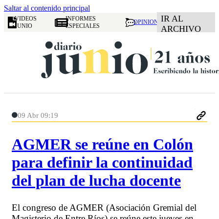
Saltar al contenido principal
IR AL
VIDEOS
INFORMES
OPINION
JUNIO
ESPECIALES
ARCHIVO
09 Abr 09:19
AGMER se reúne en Colón
para definir la continuidad
del plan de lucha docente
El congreso de AGMER (Asociación Gremial del
Magisterio de Entre Ríos) se reúne este jueves en