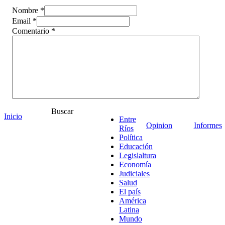
Nombre *
Email *
Comentario
*
Buscar
Inicio
Entre
Opinion
Informes
Ríos
Política
Educación
Legislaltura
Economía
¡Ponete en contacto!
Judiciales
Salud
El país
América
Latina
Mundo
Escribe aquí abajo lo que desees buscar