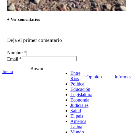
+ Ver comentarios
Deja el primer comentario
Nombre *
Email *
Comentario
*
Buscar
Inicio
Entre
Opinion
Informes
Ríos
Política
Educación
Legislaltura
Economía
Judiciales
Salud
El país
América
Latina
Mundo