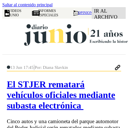
Saltar al contenido principal
IR AL
VIDEOS
INFORMES
OPINION
JUNIO
ESPECIALES
ARCHIVO
13 Jun 17:45
Por: Diana Slavkin
El STJER rematará
vehículos oficiales mediante
subasta electrónica
Cinco autos y una camioneta del parque automotor
del Poder Judicial serán rematados mediante subasta