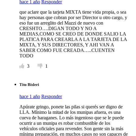
hace 1 año
Responder
que aclare que la tarjeta MIXTA tiene vida propia, o sea
hay personas que cobran por ser Director u otro cargo, y
eso fue un arreglito del Mazzi de nuevo con
CRESHTO….DIGAN TODO Y NO A
MEDIAS,COMO SE CREO DE DONDE SALIO LA
PLATICA PARA CREARLA A LA TARJETA DE LA
MIXTA, Y SUS DIRECTORES, Y AHI VAN A
SABER COMO FUE CREADA…..CUENTEN
TODO
3
1
Tito Bisleri
hace 1 año
Responder
Apúrate gringo, ponete las pilas si querés ser digno de
LLA. Mínimo la mitad de los munipas afuera, es una
cueva de haraganes. Lo más ingenioso que se le puede
ocurrir a un munipa es robar combustible de los
vehículos oficiales para revender. Son gente sin la más
mínima preparación, en muchos casos no son capaces de