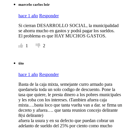
marcelo carlos loir
hace 1 año
Responder
Si cierran DESARROLLO SOCIAL, la municipalidad
se ahorra mucho en gastos y podrá pagar los sueldos.
El problema es que HAY MUCHOS GASTOS.
1
2
tito
hace 1 año
Responder
Basta de la caja mixta, semejante curro armado para
quedarsela toda un solo codigo de descuento. Pone la
tasa que quiere, le presta dinero a los pobres municipales
y les roba con los intereses. tTambien afuera caja
mixta….basta loco que tanta vuelta van a dar. se firma un
decreto y afuera…. que tanta reunion concejo delirante
8(si delirante)
afuera la usura y en su defecto que puedan cobrar un
adelanto de sueldo del 25% por ciento como mucho