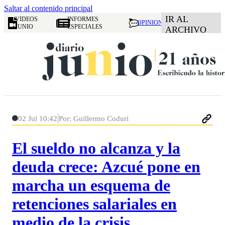
Saltar al contenido principal
IR AL
VIDEOS
INFORMES
OPINION
JUNIO
ESPECIALES
ARCHIVO
02 Jul 10:42
Por: Guillermo Coduri
El sueldo no alcanza y la
deuda crece: Azcué pone en
marcha un esquema de
retenciones salariales en
medio de la crisis