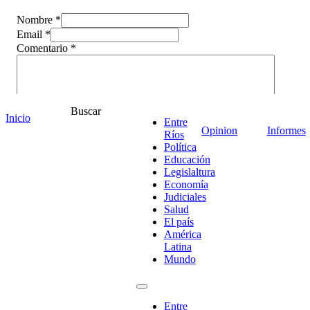
Nombre *
Email *
Comentario
*
Buscar
Inicio
Entre
Opinion
Informes
Ríos
Política
Educación
Legislaltura
Economía
Judiciales
Salud
El país
América
¡Ponete en contacto!
Latina
Mundo
Entre