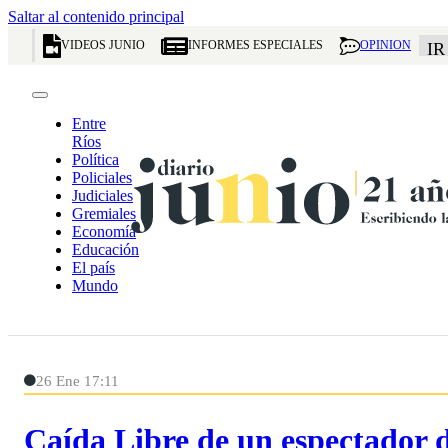
Saltar al contenido principal
VIDEOS JUNIO
INFORMES ESPECIALES
OPINION
IR
Entre
Ríos
Política
Policiales
Judiciales
Gremiales
Economía
Educación
El país
Mundo
26 Ene 17:11
Caída Libre de un espectador d