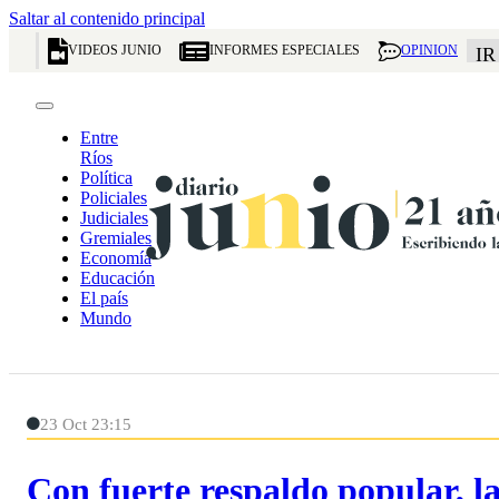
Saltar al contenido principal
VIDEOS JUNIO
INFORMES ESPECIALES
OPINION
IR
Entre
Ríos
Política
Policiales
Judiciales
Gremiales
Economía
Educación
El país
Mundo
23 Oct 23:15
Con fuerte respaldo popular, l