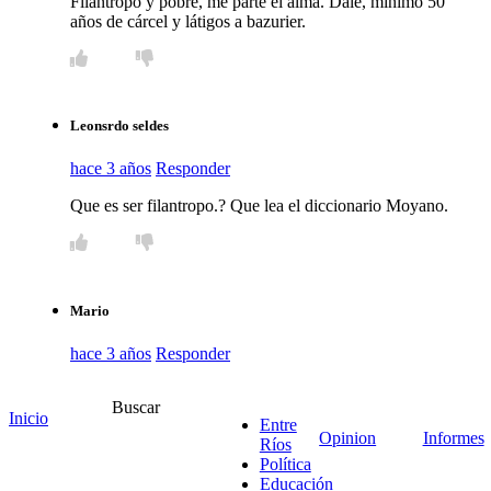
Filántropo y pobre, me parte el alma. Dale, mínimo 50
años de cárcel y látigos a bazurier.
Leonsrdo seldes
hace 3 años
Responder
Que es ser filantropo.? Que lea el diccionario Moyano.
Mario
hace 3 años
Responder
Basta pegarse una vuelta por la Tortuga para ver las
Buscar
múltiples inversiones realizadas por Mazurier 🙂
Inicio
Entre
Mas que una condena, merece la beatificación ante el
Opinion
Informes
Ríos
Papa
Política
Educación