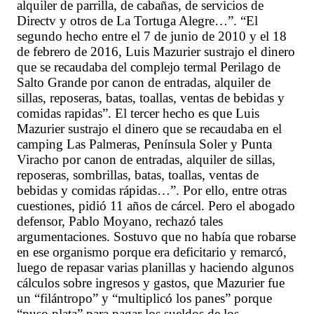
alquiler de parrilla, de cabañas, de servicios de
Directv y otros de La Tortuga Alegre…”. “El
segundo hecho entre el 7 de junio de 2010 y el 18
de febrero de 2016, Luis Mazurier sustrajo el dinero
que se recaudaba del complejo termal Perilago de
Salto Grande por canon de entradas, alquiler de
sillas, reposeras, batas, toallas, ventas de bebidas y
comidas rapidas”. El tercer hecho es que Luis
Mazurier sustrajo el dinero que se recaudaba en el
camping Las Palmeras, Península Soler y Punta
Viracho por canon de entradas, alquiler de sillas,
reposeras, sombrillas, batas, toallas, ventas de
bebidas y comidas rápidas…”. Por ello, entre otras
cuestiones, pidió 11 años de cárcel. Pero el abogado
defensor, Pablo Moyano, rechazó tales
argumentaciones. Sostuvo que no había que robarse
en ese organismo porque era deficitario y remarcó,
luego de repasar varias planillas y haciendo algunos
cálculos sobre ingresos y gastos, que Mazurier fue
un “filántropo” y “multiplicó los panes” porque
“puso plata” para pagar los sueldos de los