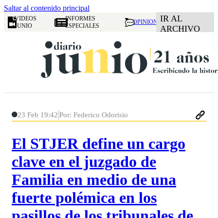
Saltar al contenido principal
IR AL
VIDEOS
INFORMES
OPINION
JUNIO
ESPECIALES
ARCHIVO
23 Feb 19:42
Por: Federico Odorisio
El STJER define un cargo
clave en el juzgado de
Familia en medio de una
fuerte polémica en los
pasillos de los tribunales de