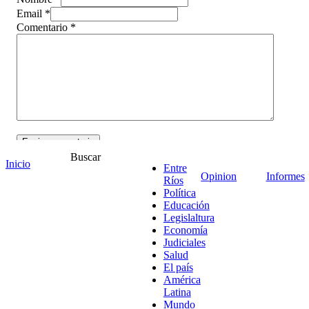
Email *
Comentario
*
Buscar
Inicio
Entre
Opinion
Informes
Ríos
Política
Educación
¡Ponete en contacto!
Legislaltura
Economía
Judiciales
Salud
El país
América
Escribe aquí abajo lo que desees buscar
Latina
luego presiona el botón "buscar"
Mundo