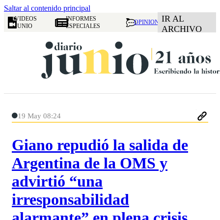
Saltar al contenido principal
IR AL
VIDEOS
INFORMES
OPINION
JUNIO
ESPECIALES
ARCHIVO
19 May 08:24
Giano repudió la salida de
Argentina de la OMS y
advirtió “una
irresponsabilidad
alarmante” en plena crisis