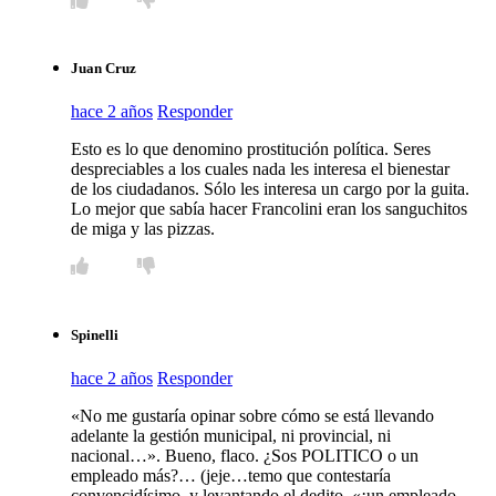
Juan Cruz
hace 2 años
Responder
Esto es lo que denomino prostitución política. Seres
despreciables a los cuales nada les interesa el bienestar
de los ciudadanos. Sólo les interesa un cargo por la guita.
Lo mejor que sabía hacer Francolini eran los sanguchitos
de miga y las pizzas.
Spinelli
hace 2 años
Responder
«No me gustaría opinar sobre cómo se está llevando
adelante la gestión municipal, ni provincial, ni
nacional…». Bueno, flaco. ¿Sos POLITICO o un
empleado más?… (jeje…temo que contestaría
convencidísimo, y levantando el dedito, «¡un empleado