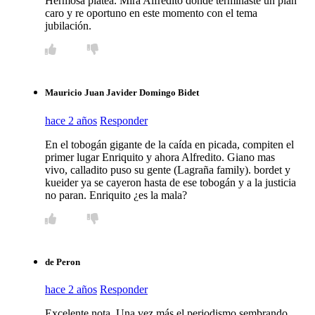
Hermosa platea. Mirá Alfredito donde terminaste un plan
caro y re oportuno en este momento con el tema
jubilación.
Mauricio Juan Javider Domingo Bidet
hace 2 años
Responder
En el tobogán gigante de la caída en picada, compiten el
primer lugar Enriquito y ahora Alfredito. Giano mas
vivo, calladito puso su gente (Lagraña family). bordet y
kueider ya se cayeron hasta de ese tobogán y a la justicia
no paran. Enriquito ¿es la mala?
de Peron
hace 2 años
Responder
Excelente nota. Una vez más el periodismo sembrando