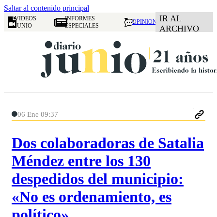
Saltar al contenido principal
IR AL
VIDEOS
INFORMES
OPINION
JUNIO
ESPECIALES
ARCHIVO
06 Ene 09:37
Dos colaboradoras de Satalia
Méndez entre los 130
despedidos del municipio:
«No es ordenamiento, es
político»