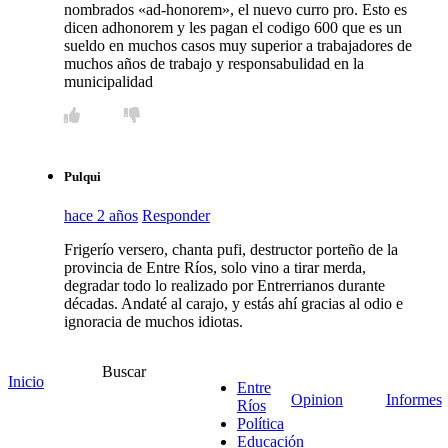
nombrados «ad-honorem», el nuevo curro pro. Esto es
dicen adhonorem y les pagan el codigo 600 que es un
sueldo en muchos casos muy superior a trabajadores de
muchos años de trabajo y responsabulidad en la
municipalidad
Pulqui
hace 2 años
Responder
Frigerío versero, chanta pufi, destructor porteño de la
provincia de Entre Ríos, solo vino a tirar merda,
degradar todo lo realizado por Entrerrianos durante
décadas. Andaté al carajo, y estás ahí gracias al odio e
ignoracia de muchos idiotas.
Buscar
Inicio
Entre
Opinion
Informes
Ríos
Ciudadano
Política
Educación