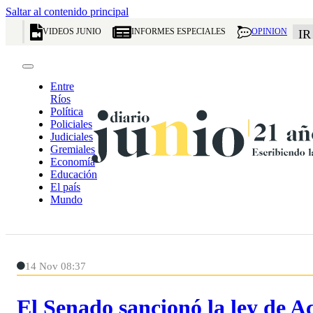
Saltar al contenido principal
VIDEOS JUNIO
INFORMES ESPECIALES
OPINION
IR
Entre
Ríos
Política
Policiales
Judiciales
Gremiales
Economía
Educación
El país
Mundo
14 Nov 08:37
El Senado sancionó la ley de A