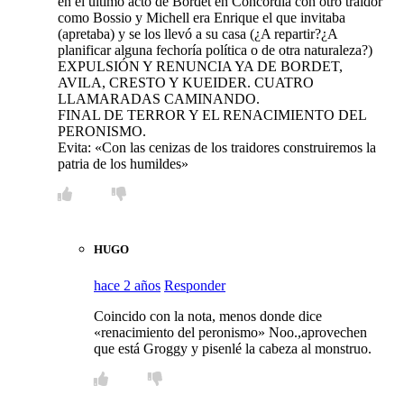
en el último acto de Bordet en Concordia con otro traidor
como Bossio y Michell era Enrique el que invitaba
(apretaba) y se los llevó a su casa (¿A repartir?¿A
planificar alguna fechoría política o de otra naturaleza?)
EXPULSIÓN Y RENUNCIA YA DE BORDET,
AVILA, CRESTO Y KUEIDER. CUATRO
LLAMARADAS CAMINANDO.
FINAL DE TERROR Y EL RENACIMIENTO DEL
PERONISMO.
Evita: «Con las cenizas de los traidores construiremos la
patria de los humildes»
HUGO
hace 2 años
Responder
Coincido con la nota, menos donde dice
«renacimiento del peronismo» Noo.,aprovechen
que está Groggy y pisenlé la cabeza al monstruo.