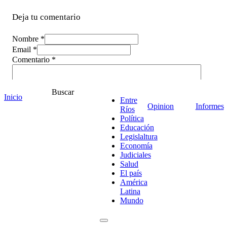
Deja tu comentario
Nombre *
Email *
Comentario
*
Buscar
Inicio
Entre
Opinion
Informes
Ríos
Política
Educación
Legislaltura
Economía
Judiciales
Salud
El país
América
Latina
¡Ponete en contacto!
Mundo