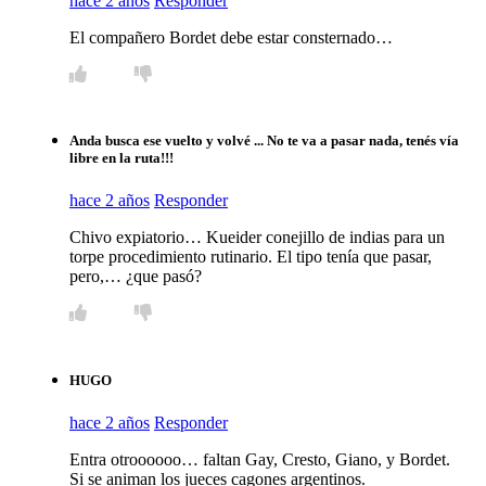
hace 2 años
Responder
El compañero Bordet debe estar consternado…
Anda busca ese vuelto y volvé ... No te va a pasar nada, tenés vía
libre en la ruta!!!
hace 2 años
Responder
Chivo expiatorio… Kueider conejillo de indias para un
torpe procedimiento rutinario. El tipo tenía que pasar,
pero,… ¿que pasó?
HUGO
hace 2 años
Responder
Entra otroooooo… faltan Gay, Cresto, Giano, y Bordet.
Si se animan los jueces cagones argentinos.