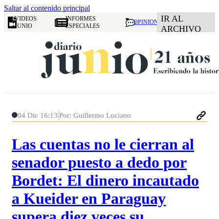
Saltar al contenido principal
IR AL
VIDEOS
INFORMES
OPINION
JUNIO
ESPECIALES
ARCHIVO
04 Dic 16:13
Por: Guillermo Luciano
Las cuentas no le cierran al
senador puesto a dedo por
Bordet: El dinero incautado
a Kueider en Paraguay
supera diez veces su