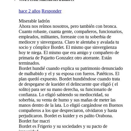
hace 2 años
Responder
Miserable ladrón
Ahora nos reímos nosotros, pero también con bronca.
Cuanto robaste, cuanta gente, compañeros, funcionarios,
empleados, militantes, forreaste con tu soberbia de
mediocre y sinvergueza. Claro te alentaba y avalada tu
socio y cómplice Bordet. El mismo que sinvergüenza
hoy te niega. El mismo que era amigo y compañero de
primaria de Pajarito Gonzalez otro atorrante. Están
terminados.
Bordet hundié cuando explica su patrimonio denunciado
de malhabido y el y su esposa con fueros. Patéticos. El
plan quedó expuesto. Bordet hundiéndose cuando trata
de despegarse de kueider el delincuente que eligió ( el
solito) para ser su mano derecha, su funcionario de
confianza. Lo eligió sabiendo su mediocridad, su
soberbia, su venta de humo y sus mañas de meter las
manos dentro de la lata. Lo eligió cargándose en Buenos
compañeros a los que despreciaron, olvidaron y hasta
perjudicaron. Bordet es kuider y es palito Orabona.
Bordet fue macri
Bordet es Frigerio y su sociedades y su pacto de