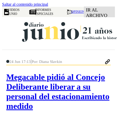
Saltar al contenido principal
IR AL
VIDEOS
INFORMES
OPINION
JUNIO
ESPECIALES
ARCHIVO
24 Jun 17:13
Por: Diana Slavkin
Megacable pidió al Concejo
Deliberante liberar a su
personal del estacionamiento
medido