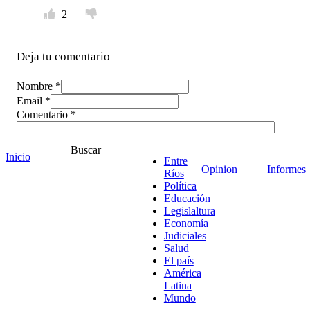
2
Deja tu comentario
Nombre *
Email *
Comentario
*
Buscar
Inicio
Entre
Opinion
Informes
Ríos
Política
Educación
Legislaltura
Economía
Judiciales
Salud
El país
América
Latina
Mundo