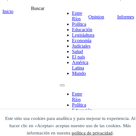
Buscar
Inicio
Entre
Opinion
Informes
Ríos
Política
Educación
Legislaltura
Economía
Judiciales
¡Ponete en contacto!
Salud
El país
América
Latina
Mundo
Escribe aquí abajo lo que desees buscar
luego presiona el botón "buscar"
Buscar
Buscar
Entre
O bien prueba
Ríos
Buscar en el archivo
Política
Educación
Legislaltura
Este sitio usa cookies para analítica y para mejorar tu experiencia. Al
Economía
hacer clic en «Aceptar» aceptas nuestro uso de las cookies. Más
Judiciales
Salud
información en nuestra
política de privacidad
.