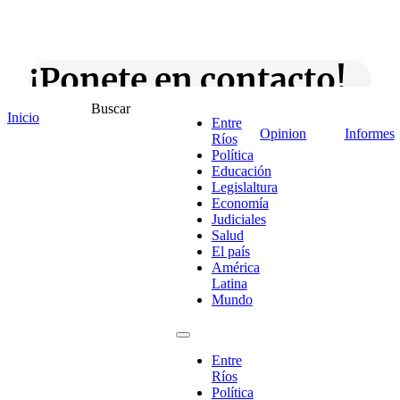
¡Ponete en contacto!
Buscar
Inicio
Entre
Opinion
Informes
Ríos
Política
Escribe aquí abajo lo que desees buscar
Educación
luego presiona el botón "buscar"
Legislaltura
Buscar
Buscar
Economía
O bien prueba
Judiciales
Buscar en el archivo
Salud
El país
América
Latina
Mundo
Entre
Ríos
Política