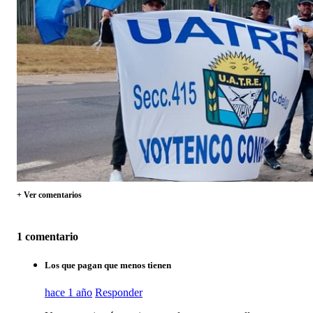
+ Ver comentarios
1 comentario
Los que pagan que menos tienen
hace 1 año
Responder