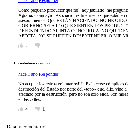
hace 1 año
Responder
Cómo pequeño productor que fuí , hoy jubilado, me pregunto
Agraria, Coninagro, Asociaciones Intermedias que están
asesoramientos. Que ESTÁN HACIENDO. NO HE O
GOBIERNO SEPA LO QUE SIENTEN LOS PRODUC
DEFENDIENDO AL INTA CONCORDIA. NO QUEDEN
AFECTA. NO SE PUEDEN DESENTENDER, O MIRAR
2
ciudadano conciente
hace 1 año
Responder
No aceptar los retiros voluntarios!!!!. Es hacerse cómplices de 
destrucción del Estado por parte del «topo» que, dijo, vino a
afectado por la destrucción, pero no son solo ellos. Son miles
en las calles.
4
1
Deja tu comentario