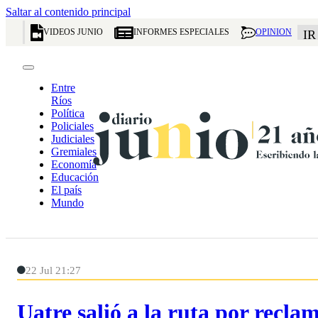
Saltar al contenido principal
VIDEOS JUNIO
INFORMES ESPECIALES
OPINION
IR
Entre
Ríos
Política
Policiales
Judiciales
Gremiales
Economía
Educación
El país
Mundo
22 Jul 21:27
Uatre salió a la ruta por recla