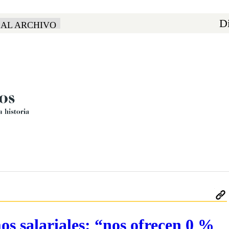
Di
 AL ARCHIVO
mos salariales: “nos ofrecen 0 %