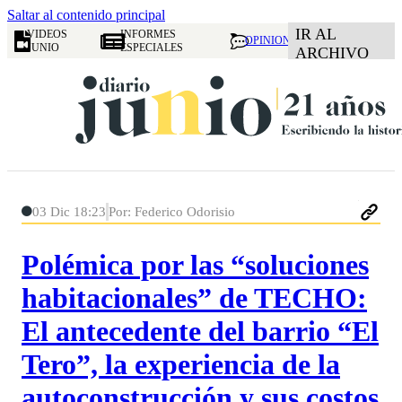
Saltar al contenido principal
IR AL
VIDEOS
INFORMES
OPINION
JUNIO
ESPECIALES
ARCHIVO
03 Dic 18:23
Por: Federico Odorisio
Polémica por las “soluciones
habitacionales” de TECHO:
El antecedente del barrio “El
Tero”, la experiencia de la
autoconstrucción y sus costos