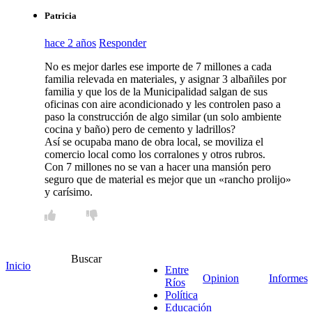
Patricia
hace 2 años
Responder
No es mejor darles ese importe de 7 millones a cada
familia relevada en materiales, y asignar 3 albañiles por
familia y que los de la Municipalidad salgan de sus
oficinas con aire acondicionado y les controlen paso a
paso la construcción de algo similar (un solo ambiente
cocina y baño) pero de cemento y ladrillos?
Así se ocupaba mano de obra local, se moviliza el
comercio local como los corralones y otros rubros.
Con 7 millones no se van a hacer una mansión pero
seguro que de material es mejor que un «rancho prolijo»
y carísimo.
Buscar
Julio M
Inicio
Entre
Opinion
Informes
Ríos
hace 2 años
Responder
Política
Educación
Patricia. Eso es totalmente cierto. Esta estafa no