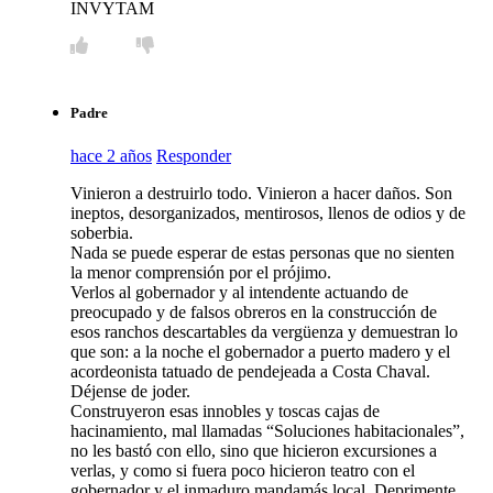
INVYTAM
Padre
hace 2 años
Responder
Vinieron a destruirlo todo. Vinieron a hacer daños. Son
ineptos, desorganizados, mentirosos, llenos de odios y de
soberbia.
Nada se puede esperar de estas personas que no sienten
la menor comprensión por el prójimo.
Verlos al gobernador y al intendente actuando de
preocupado y de falsos obreros en la construcción de
esos ranchos descartables da vergüenza y demuestran lo
que son: a la noche el gobernador a puerto madero y el
acordeonista tatuado de pendejeada a Costa Chaval.
Déjense de joder.
Construyeron esas innobles y toscas cajas de
hacinamiento, mal llamadas “Soluciones habitacionales”,
no les bastó con ello, sino que hicieron excursiones a
verlas, y como si fuera poco hicieron teatro con el
gobernador y el inmaduro mandamás local. Deprimente