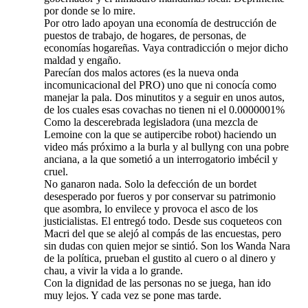
por donde se lo mire.
Por otro lado apoyan una economía de destrucción de
puestos de trabajo, de hogares, de personas, de
economías hogareñas. Vaya contradicción o mejor dicho
maldad y engaño.
Parecían dos malos actores (es la nueva onda
incomunicacional del PRO) uno que ni conocía como
manejar la pala. Dos minutitos y a seguir en unos autos,
de los cuales esas covachas no tienen ni el 0.0000001%
Como la descerebrada legisladora (una mezcla de
Lemoine con la que se autipercibe robot) haciendo un
video más próximo a la burla y al bullyng con una pobre
anciana, a la que sometió a un interrogatorio imbécil y
cruel.
No ganaron nada. Solo la defección de un bordet
desesperado por fueros y por conservar su patrimonio
que asombra, lo envilece y provoca el asco de los
justicialistas. El entregó todo. Desde sus coqueteos con
Macri del que se alejó al compás de las encuestas, pero
sin dudas con quien mejor se sintió. Son los Wanda Nara
de la política, prueban el gustito al cuero o al dinero y
chau, a vivir la vida a lo grande.
Con la dignidad de las personas no se juega, han ido
muy lejos. Y cada vez se pone mas tarde.