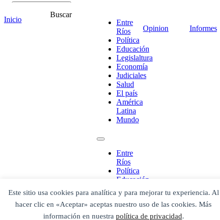
Buscar
Inicio
Entre
Opinion
Informes
Ríos
Política
Educación
Legislaltura
¡Ponete en contacto!
Economía
Judiciales
Salud
El país
América
Latina
Escribe aquí abajo lo que desees buscar
Mundo
luego presiona el botón "buscar"
Buscar
Buscar
O bien prueba
Buscar en el archivo
Entre
Ríos
Política
Educación
Legislaltura
Este sitio usa cookies para analítica y para mejorar tu experiencia. Al
Economía
hacer clic en «Aceptar» aceptas nuestro uso de las cookies. Más
Judiciales
Salud
información en nuestra
política de privacidad
.