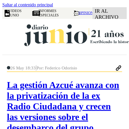
Saltar al contenido principal
IR AL
VIDEOS
INFORMES
OPINION
JUNIO
ESPECIALES
ARCHIVO
26 May 18:33
Por: Federico Odorisio
La gestión Azcué avanza con
la privatización de la ex
Radio Ciudadana y crecen
las versiones sobre el
desembarco del grupo