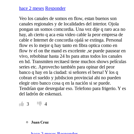
hace 2 meses
Responder
Veo los canales de somos en flow, estan buenos son
canales regionales y de localidades del interior. Ojola
pongan un somos comcordia. Una vez dije q raro aca no
hay, ah cierto q aca esta video cable la peor empresa de
cable e Internet de concordia ojalá se extinga. Personal
flow es lo mejor q hay tanto en fibra optica como en
flow tv el on the mand es excelente ,se puede pausear en
vivo, rebobinar hasta 24 hs para atras todos los canales
en hd. Transmiten recitaesl tiene muchos shows películas
series etc. Aprovecho también para opinar del peor
banco q hay en la ciudad: si señores el bersa! Y los q
cobran el sueldo y jubilscion provincial ahi no pueden
elegir otro banco cosa q en la nación si se puede.
Tendrían que desregular eso. Telefono para frigerio. Y es
del ladrón de eskenazi.
3
4
Juan Cruz
hace 2 meses
Responder