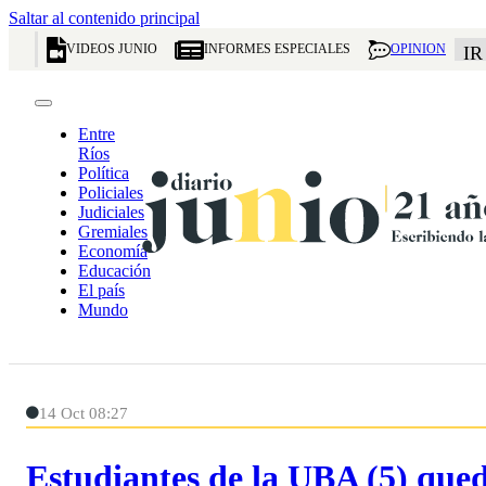
Saltar al contenido principal
VIDEOS JUNIO
INFORMES ESPECIALES
OPINION
IR
Entre
Ríos
Política
Policiales
Judiciales
Gremiales
Economía
Educación
El país
Mundo
14 Oct 08:27
Estudiantes de la UBA (5) qued