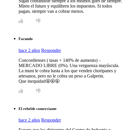
Sigan cobrándole siempre a los mismos giles de siempre.
Miren el futuro y equilibren los impuestos. Si todos
pagan, siempre van a cobrar menos.
Facundo
hace 2 años
Responder
Concordienses ( tasas + 140% de aumento) –
MERCADO LIBRE (0%). Una verguenza mayúscula.
La muni le cobra hasta a los que venden choripanes y
artesanos, pero no le cobra un peso a Galperin.
Que inequidad🤬🤬🤬
El rebelde comerciante
hace 2 años
Responder
Espero que los dirigentes del Centro de Industria y