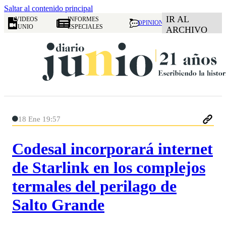
Saltar al contenido principal
IR AL
VIDEOS
INFORMES
OPINION
JUNIO
ESPECIALES
ARCHIVO
18 Ene 19:57
Codesal incorporará internet
de Starlink en los complejos
termales del perilago de
Salto Grande