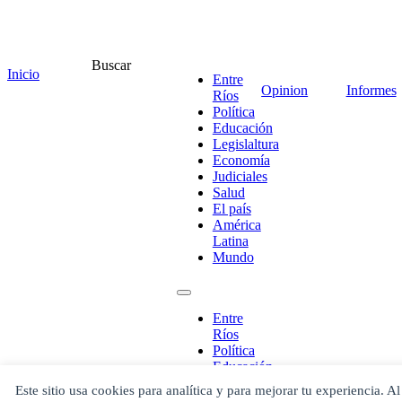
¡Ponete en contacto!
Buscar
Inicio
Entre
Opinion
Informes
Ríos
Política
Educación
Legislaltura
Escribe aquí abajo lo que desees buscar
Economía
luego presiona el botón "buscar"
Judiciales
Buscar
Buscar
Salud
O bien prueba
El país
Buscar en el archivo
América
Latina
Mundo
Entre
Ríos
Política
Educación
Legislaltura
Este sitio usa cookies para analítica y para mejorar tu experiencia. Al
Economía