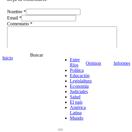
Nombre *
Email *
Comentario
*
Buscar
Inicio
Entre
Opinion
Informes
Ríos
Política
Educación
Legislaltura
Economía
Judiciales
Salud
El país
¡Ponete en contacto!
América
Latina
Mundo