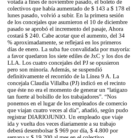
votada a fines de noviembre pasado, el boleto de
colectivos que había aumentado de $ 143 a $ 178 el
lunes pasado, volvió a subir. En la primera sesión
de los concejales que asumieron el 10 de diciembre
pasado se aprobó el incremento del pasaje, Ahora
costará $ 240. Cabe acotar que el aumento, del 34
% aproximadamente, se reflejará en los primeros
días de enero. La suba fue convalidada por mayoría:
a favor quedaron los siete ediles de JxC y los dos de
LLA. Los cuatro concejales del PJ se opusieron
pero son minoría. Además, se suspendió
definitivamente el recorrido de la Línea 9 A. La
concejala Claudia Villalba (PJ) indicó en el recinto
que éste no era el momento de generar un “latigazo
tan fuerte al bolsillo de los trabajadores”. “Nos
ponemos en el lugar de los empleados de comercio
que viajan cuatro veces al día”, añadió, según pudo
registrar DIARIOJUNIO. Un empleado que viaje
ida y vuelta dos veces diariamente a su trabajo
deberá desembolsar $ 969 por día, $ 4.800 por
semana y $ 19.200 al mes en el colectivo.