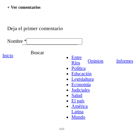
+ Ver comentarios
Deja el primer comentario
Nombre *
Email *
Buscar
Comentario
*
Inicio
Entre
Opinion
Informes
Ríos
Política
Educación
Legislaltura
Economía
Judiciales
Salud
El país
América
Latina
Mundo