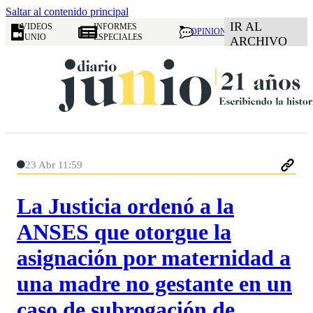
Saltar al contenido principal
IR AL
VIDEOS
INFORMES
OPINION
JUNIO
ESPECIALES
ARCHIVO
23 Abr 11:59
La Justicia ordenó a la
ANSES que otorgue la
asignación por maternidad a
una madre no gestante en un
caso de subrogación de