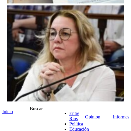
Buscar
Inicio
Entre
Opinion
Informes
Ríos
Política
Educación
+ Ver comentarios