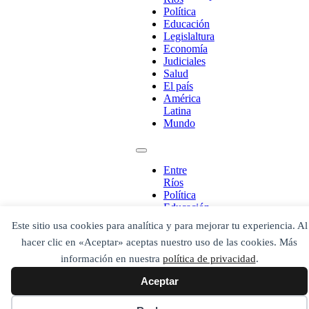
Política
Educación
Legislaltura
Economía
Judiciales
Salud
El país
América
Latina
Mundo
¡Ponete en contacto!
Entre
Ríos
Política
Educación
Legislaltura
Este sitio usa cookies para analítica y para mejorar tu experiencia. Al
Economía
Escribe aquí abajo lo que desees buscar
hacer clic en «Aceptar» aceptas nuestro uso de las cookies. Más
Judiciales
luego presiona el botón "buscar"
Salud
información en nuestra
política de privacidad
.
Buscar
Buscar
El país
O bien prueba
Aceptar
América
Buscar en el archivo
Latina
Mundo