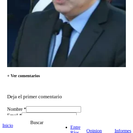
+ Ver comentarios
Deja el primer comentario
Nombre *
Email *
Comentario
*
Buscar
Inicio
Entre
Opinion
Informes
Ríos