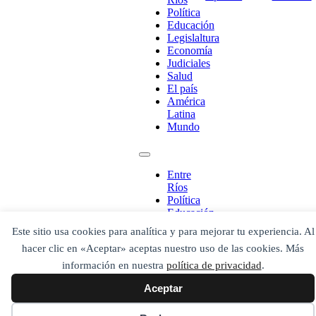
Política
Educación
Legislaltura
Economía
¡Ponete en contacto!
Judiciales
Salud
El país
América
Latina
Escribe aquí abajo lo que desees buscar
Mundo
luego presiona el botón "buscar"
Buscar
Buscar
O bien prueba
Entre
Buscar en el archivo
Ríos
Política
Educación
Legislaltura
Este sitio usa cookies para analítica y para mejorar tu experiencia. Al
Economía
hacer clic en «Aceptar» aceptas nuestro uso de las cookies. Más
Judiciales
Salud
información en nuestra
política de privacidad
.
El país
Aceptar
América
Latina
Mundo