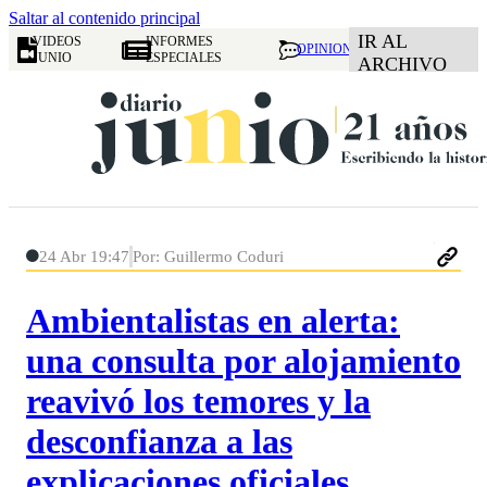
Saltar al contenido principal
IR AL
VIDEOS
INFORMES
OPINION
JUNIO
ESPECIALES
ARCHIVO
24 Abr 19:47
Por: Guillermo Coduri
Ambientalistas en alerta:
una consulta por alojamiento
reavivó los temores y la
desconfianza a las
explicaciones oficiales