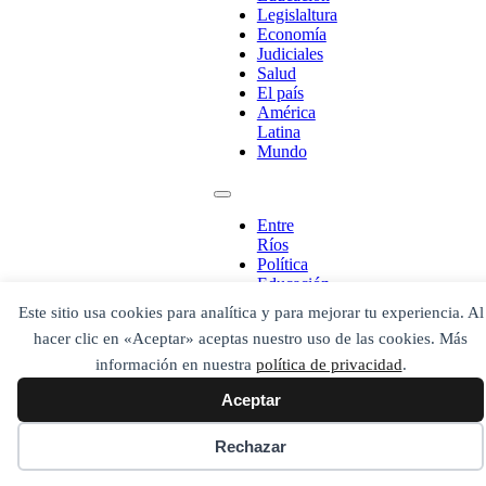
Legislaltura
Economía
Judiciales
Salud
El país
América
¡Ponete en contacto!
Latina
Mundo
Entre
Escribe aquí abajo lo que desees buscar
Ríos
luego presiona el botón "buscar"
Política
Buscar
Buscar
Educación
O bien prueba
Legislaltura
Buscar en el archivo
Este sitio usa cookies para analítica y para mejorar tu experiencia. Al
Economía
hacer clic en «Aceptar» aceptas nuestro uso de las cookies. Más
Judiciales
Salud
información en nuestra
política de privacidad
.
El país
Aceptar
América
Latina
Mundo
Rechazar
Secciones