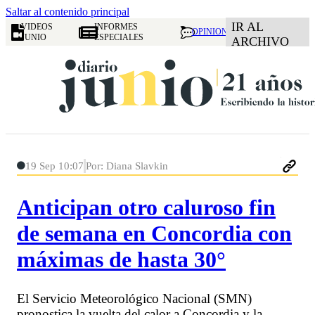
Saltar al contenido principal
IR AL
VIDEOS
INFORMES
OPINION
JUNIO
ESPECIALES
ARCHIVO
19 Sep 10:07
Por: Diana Slavkin
Anticipan otro caluroso fin
de semana en Concordia con
máximas de hasta 30°
El Servicio Meteorológico Nacional (SMN)
pronostica la vuelta del calor a Concordia y la