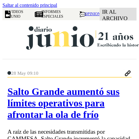
Saltar al contenido principal
IR AL
VIDEOS
INFORMES
OPINION
JUNIO
ESPECIALES
ARCHIVO
28 May 09:10
Salto Grande aumentó sus
límites operativos para
afrontar la ola de frío
A raíz de las necesidades transmitidas por
CAMMESA, Salto Grande incrementó la capacidad