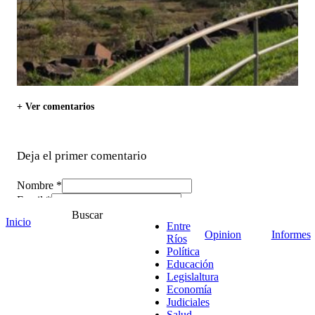
+ Ver comentarios
Deja el primer comentario
Nombre *
Email *
Comentario
*
Buscar
Inicio
Entre
Opinion
Informes
Ríos
Política
Educación
Legislaltura
Economía
Judiciales
Salud