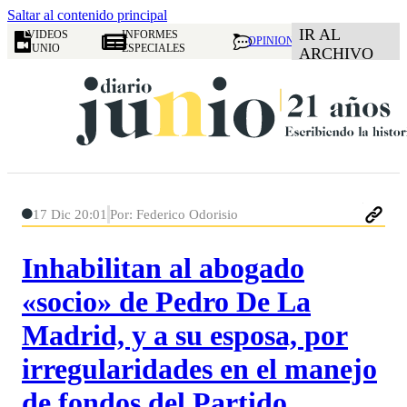
Saltar al contenido principal
IR AL
VIDEOS
INFORMES
OPINION
JUNIO
ESPECIALES
ARCHIVO
17 Dic 20:01
Por: Federico Odorisio
Inhabilitan al abogado
«socio» de Pedro De La
Madrid, y a su esposa, por
irregularidades en el manejo
de fondos del Partido