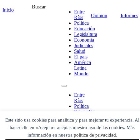
Buscar
Inicio
Entre
Opinion
Informes
Ríos
Política
Educación
Legislaltura
Economía
Judiciales
Salud
El país
América
Latina
Mundo
¡Ponete en contacto!
Entre
Ríos
Política
Escribe aquí abajo lo que desees buscar
Educación
luego presiona el botón "buscar"
Legislaltura
Buscar
Buscar
Este sitio usa cookies para analítica y para mejorar tu experiencia. Al
Economía
O bien prueba
hacer clic en «Aceptar» aceptas nuestro uso de las cookies. Más
Judiciales
Buscar en el archivo
Salud
información en nuestra
política de privacidad
.
El país