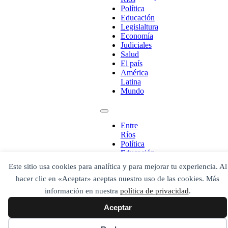
Política
¡Ponete en contacto!
Educación
Legislaltura
Economía
Judiciales
Salud
Escribe aquí abajo lo que desees buscar
El país
luego presiona el botón "buscar"
América
Buscar
Latina
Buscar
Mundo
O bien prueba
Buscar en el archivo
Entre
Ríos
Política
Educación
Legislaltura
Este sitio usa cookies para analítica y para mejorar tu experiencia. Al
Economía
hacer clic en «Aceptar» aceptas nuestro uso de las cookies. Más
Judiciales
Salud
información en nuestra
política de privacidad
.
El país
Aceptar
América
Latina
Mundo