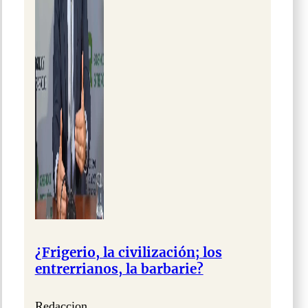
¿Frigerio, la civilización; los
entrerrianos, la barbarie?
Redaccion