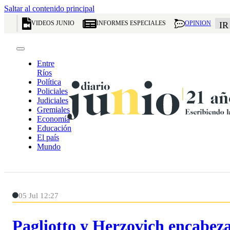
Saltar al contenido principal
VIDEOS JUNIO
INFORMES ESPECIALES
OPINION
IR
Entre
Ríos
Política
Policiales
Judiciales
Gremiales
Economía
Educación
El país
Mundo
05 Jul 12:27
Pagliotto y Herzovich encabezan