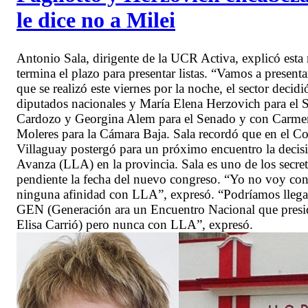
le dice no a Milei
Antonio Sala, dirigente de la UCR Activa, explicó es
termina el plazo para presentar listas. “Vamos a present
que se realizó este viernes por la noche, el sector deci
diputados nacionales y María Elena Herzovich para el 
Cardozo y Georgina Alem para el Senado y con Carmen
Moleres para la Cámara Baja. Sala recordó que en el C
Villaguay postergó para un próximo encuentro la decis
Avanza (LLA) en la provincia. Sala es uno de los secre
pendiente la fecha del nuevo congreso. “Yo no voy co
ninguna afinidad con LLA”, expresó. “Podríamos llegar a
GEN (Generación ara un Encuentro Nacional que preside
Elisa Carrió) pero nunca con LLA”, expresó.