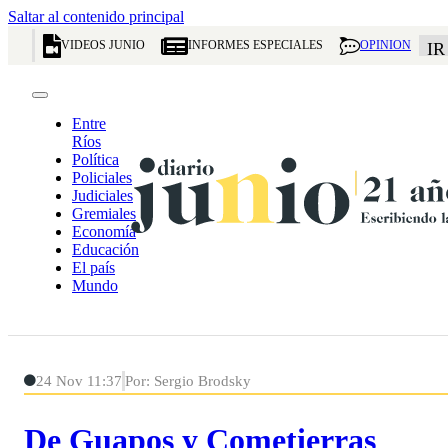
Saltar al contenido principal
VIDEOS JUNIO
INFORMES ESPECIALES
OPINION
IR
Entre
Ríos
Política
Policiales
Judiciales
Gremiales
Economía
Educación
El país
Mundo
24 Nov 11:37
Por: Sergio Brodsky
De Guapos y Cometierras