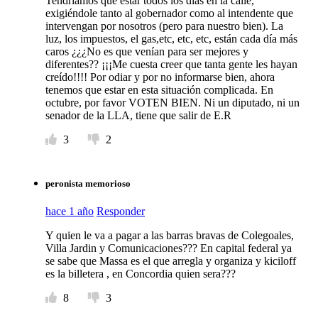
Tendríamos que estar todos los días en la calle,
exigiéndole tanto al gobernador como al intendente que
intervengan por nosotros (pero para nuestro bien). La
luz, los impuestos, el gas,etc, etc, etc, están cada día más
caros ¿¿¿No es que venían para ser mejores y
diferentes?? ¡¡¡Me cuesta creer que tanta gente les hayan
creído!!!! Por odiar y por no informarse bien, ahora
tenemos que estar en esta situación complicada. En
octubre, por favor VOTEN BIEN. Ni un diputado, ni un
senador de la LLA, tiene que salir de E.R
3
2
peronista memorioso
hace 1 año
Responder
Y quien le va a pagar a las barras bravas de Colegoales,
Villa Jardin y Comunicaciones??? En capital federal ya
se sabe que Massa es el que arregla y organiza y kiciloff
es la billetera , en Concordia quien sera???
8
3