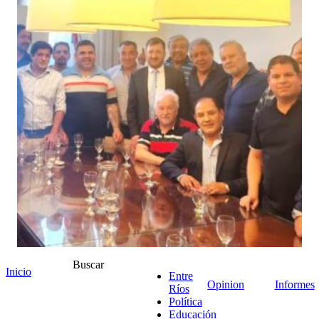
Buscar
Inicio
Entre
Opinion
Informes
Ríos
Política
+ Ver comentarios
Educación