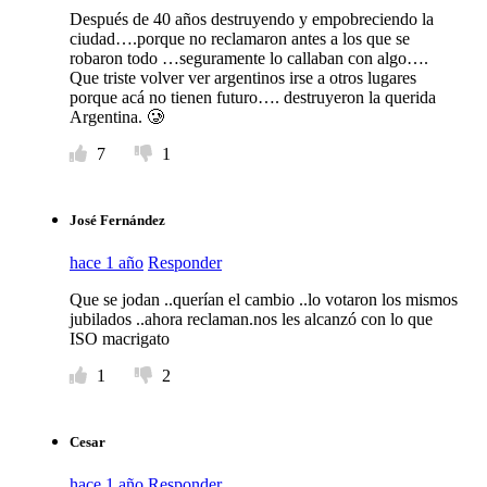
Después de 40 años destruyendo y empobreciendo la
ciudad….porque no reclamaron antes a los que se
robaron todo …seguramente lo callaban con algo….
Que triste volver ver argentinos irse a otros lugares
porque acá no tienen futuro…. destruyeron la querida
Argentina. 🥲
7
1
José Fernández
hace 1 año
Responder
Que se jodan ..querían el cambio ..lo votaron los mismos
jubilados ..ahora reclaman.nos les alcanzó con lo que
ISO macrigato
1
2
Cesar
hace 1 año
Responder