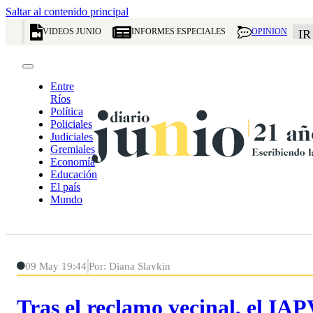
Saltar al contenido principal
VIDEOS JUNIO
INFORMES ESPECIALES
OPINION
IR
Entre
Ríos
Política
Policiales
Judiciales
Gremiales
Economía
Educación
El país
Mundo
09 May 19:44
Por: Diana Slavkin
Tras el reclamo vecinal, el IAPV