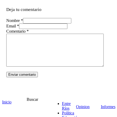
Deja tu comentario
Nombre *
Email *
Comentario
*
Buscar
Inicio
¡Ponete en contacto!
Entre
Opinion
Informes
Ríos
Política