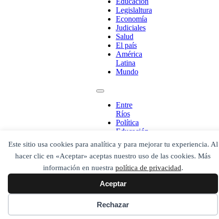
Educación
Legislaltura
Economía
Escribe aquí abajo lo que desees buscar
Judiciales
luego presiona el botón "buscar"
Salud
Buscar
Buscar
El país
O bien prueba
América
Buscar en el archivo
Latina
Mundo
Entre
Ríos
Política
Educación
Legislaltura
Este sitio usa cookies para analítica y para mejorar tu experiencia. Al
Economía
hacer clic en «Aceptar» aceptas nuestro uso de las cookies. Más
Judiciales
Salud
información en nuestra
política de privacidad
.
El país
Aceptar
América
Latina
Mundo
Rechazar
Secciones