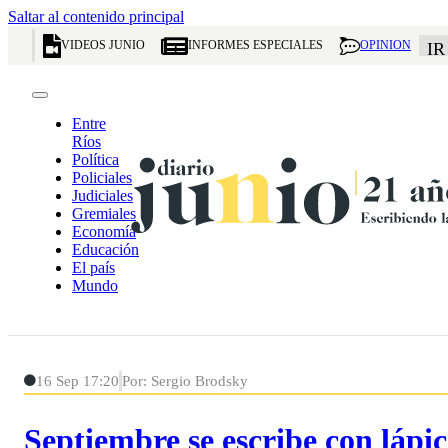
Saltar al contenido principal
VIDEOS JUNIO
INFORMES ESPECIALES
OPINION
IR
Entre
Ríos
Política
Policiales
Judiciales
Gremiales
Economía
Educación
El país
Mundo
16 Sep 17:20
Por: Sergio Brodsky
Septiembre se escribe con lápi