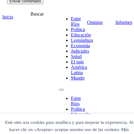
Buscar
Inicio
Entre
Opinion
Informes
Ríos
Política
¡Ponete en contacto!
Educación
Legislaltura
Economía
Judiciales
Salud
El país
Escribe aquí abajo lo que desees buscar
América
luego presiona el botón "buscar"
Latina
Buscar
Buscar
Mundo
O bien prueba
Buscar en el archivo
Entre
Ríos
Política
Educación
Legislaltura
Este sitio usa cookies para analítica y para mejorar tu experiencia. Al
Economía
hacer clic en «Aceptar» aceptas nuestro uso de las cookies. Más
Judiciales