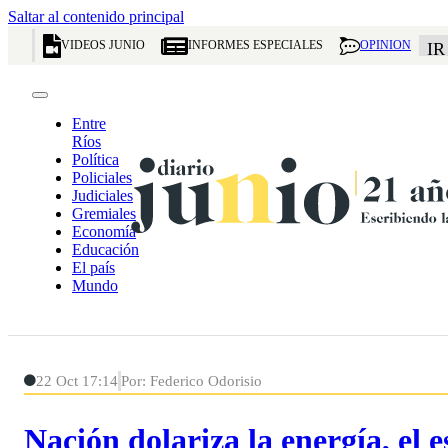
Saltar al contenido principal
VIDEOS JUNIO
INFORMES ESPECIALES
OPINION
IR
Entre
Ríos
Política
Policiales
Judiciales
Gremiales
Economía
Educación
El país
Mundo
22 Oct 17:14
Por: Federico Odorisio
Nación dolariza la energía, el 