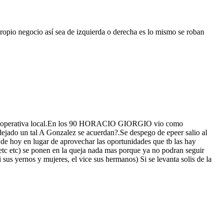
u propio negocio así sea de izquierda o derecha es lo mismo se roban
la cooperativa local.En los 90 HORACIO GIORGIO vio como
 dejado un tal A Gonzalez se acuerdan?.Se despego de epeer salio al
 de hoy en lugar de aprovechar las oportunidades que tb las hay
al etc etc) se ponen en la queja nada mas porque ya no podran seguir
sus yernos y mujeres, el vice sus hermanos) Si se levanta solis de la