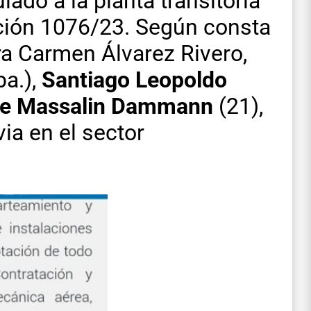
lado a la planta transitoria
ción 1076/23. Según consta
ara Carmen Álvarez Rivero,
a.),
Santiago Leopoldo
que Massalin Dammann
(21),
ia en el sector