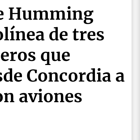
de Humming
olínea de tres
ñeros que
sde Concordia a
on aviones